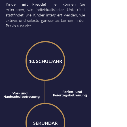
Kinder
mit Freude
! Hier können Sie
miterleben, wie individualisierter Unterricht
stattfindet, wie Kinder integriert werden, wie
aktives und selbstorganisiertes Lernen in der
Praxis aussieht.
10. SCHULJAHR
Ferien- und
Vor- und
Feiertagsbetreuung
Nachschulbetreuung
SEKUNDAR