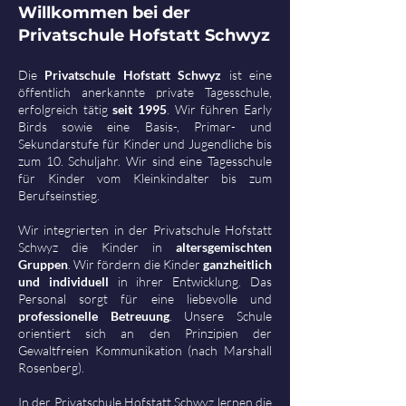
Willkommen bei der
Privatschule Hofstatt Schwyz
Die
Privatschule Hofstatt Schwyz
ist eine
öffentlich anerkannte private Tagesschule,
erfolgreich tätig
seit 1995
. Wir führen Early
Birds sowie eine Basis-, Primar- und
Sekundarstufe für Kinder und Jugendliche bis
zum 10. Schuljahr. Wir sind eine Tagesschule
für Kinder vom Kleinkindalter bis zum
Berufseinstieg.
Wir integrierten in der Privatschule Hofstatt
Schwyz die Kinder in
altersgemischten
Gruppen
. Wir fördern die Kinder
ganzheitlich
und individuell
in ihrer Entwicklung. Das
Personal sorgt für eine liebevolle und
professionelle Betreuung
. Unsere Schule
orientiert sich an den Prinzipien der
Gewaltfreien Kommunikation (nach Marshall
Rosenberg).
In der Privatschule Hofstatt Schwyz lernen die