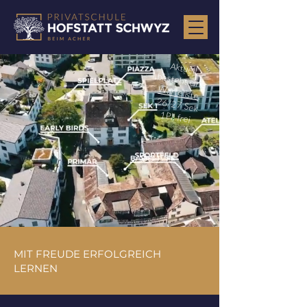
Aktuell
besteht eine
Warteliste
.
26/27 Sek
1Pl. frei
MIT FREUDE ERFOLGREICH
LERNEN