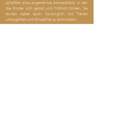
schaffen eine angenehme Atmosphäre, in der
die Kinder sich gelöst und fröhlich fühlen. Sie
lernen dabei auch, fürsorglich mit Tieren
umzugehen und Empathie zu entwickeln.
Home
Terminvereinbarung
Schule Hofstatt Schwyz
Standort und Anreise