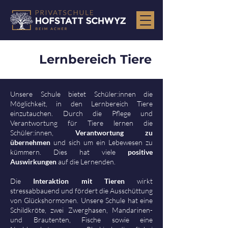
Lernbereich Tiere
Unsere Schule bietet Schüler:innen die
Möglichkeit, in den Lernbereich Tiere
einzutauchen. Durch die Pflege und
Verantwortung für Tiere lernen die
Schüler:innen,
Verantwortung zu
übernehmen
und sich um ein Lebewesen zu
kümmern. Dies hat viele
positive
Auswirkungen
auf die Lernenden.
​Die
Interaktion mit Tieren
wirkt
stressabbauend und fördert die Ausschüttung
von Glückshormonen. Unsere Schule hat eine
Schildkröte, zwei Zwerghasen, Mandarinen-
und Brautenten, Fische sowie eine