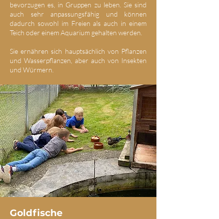
bevorzugen es, in Gruppen zu leben. Sie sind
auch sehr anpassungsfähig und können
dadurch sowohl im Freien als auch in einem
Teich oder einem Aquarium gehalten werden.
Sie ernähren sich hauptsächlich von Pflanzen
und Wasserpflanzen, aber auch von Insekten
und Würmern.
Goldfische