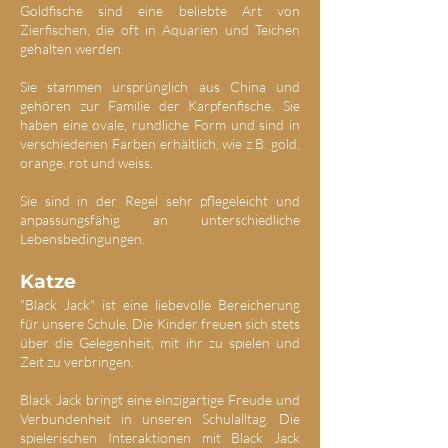
Goldfische sind eine beliebte Art von
Zierfischen, die oft in Aquarien und Teichen
gehalten werden.
Sie stammen ursprünglich aus China und
gehören zur Familie der Karpfenfische. Sie
haben eine ovale, rundliche Form und sind in
verschiedenen Farben erhältlich, wie z.B. gold,
orange, rot und weiss.
Sie sind in der Regel sehr pflegeleicht und
anpassungsfähig an unterschiedliche
Lebensbedingungen.
Katze
"Black Jack" ist eine liebevolle Bereicherung
für unsere Schule. Die Kinder freuen sich stets
über die Gelegenheit, mit ihr zu spielen und
Zeit zu verbringen.
Black Jack bringt eine einzigartige Freude und
Verbundenheit in unseren Schulalltag. Die
spielerischen Interaktionen mit Black Jack