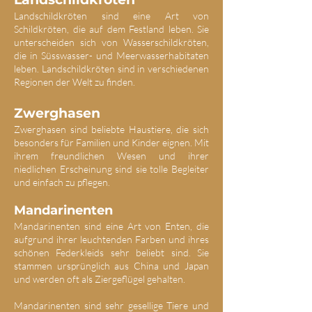
Landschildkröten sind eine Art von
Schildkröten, die auf dem Festland leben. Sie
unterscheiden sich von Wasserschildkröten,
die in Süsswasser- und Meerwasserhabitaten
leben. Landschildkröten sind in verschiedenen
Regionen der Welt zu finden.
Zwerghasen
Zwerghasen sind beliebte Haustiere, die sich
besonders für Familien und Kinder eignen. Mit
ihrem freundlichen Wesen und ihrer
niedlichen Erscheinung sind sie tolle Begleiter
und einfach zu pflegen.
Mandarinenten
Mandarinenten sind eine Art von Enten, die
aufgrund ihrer leuchtenden Farben und ihres
schönen Federkleids sehr beliebt sind. Sie
stammen ursprünglich aus China und Japan
und werden oft als Ziergeflügel gehalten.
Mandarinenten sind sehr gesellige Tiere und