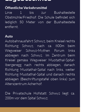
Öffentliche Verkehrsmittel
Linie 1 bis zur Bushaltestelle
Obstmühle/Friedhof. Die Schule befindet sich
lediglich 50 Meter von der Bushaltestelle
entfernt.
Auto
Autobahnausfahrt Schwyz, beim Kreisel rechts
Richtung Schwyz, nach ca. 800m beim
Wegweiser Schwyz-Mythen Forum links
abbiegen nach Schwyz. Im Zentrum beim
Kreisel gemäss Wegweiser Muotathal-Spital-
Ibergeregg nach rechts abbiegen, danach
Richtung Muotathal-Spital nach links, weiter
Richtung Muotathal-Spital und danach rechts
abbiegen (Beschriftungstafel oben links) zum
Alterszentrum Acherhof.
Die Privatschule Hofstatt Schwyz liegt ca.
200m vor dem Spital Schwyz.