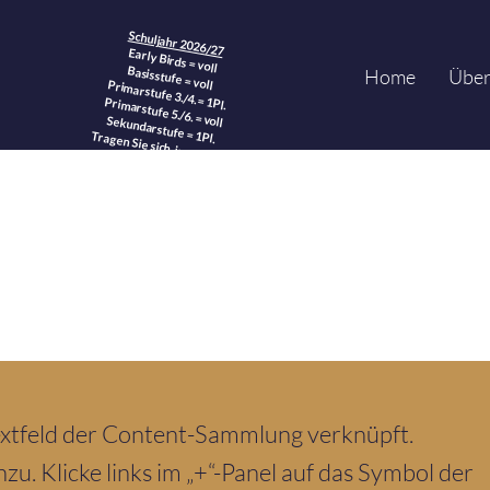
​
Schuljahr 2026/27
Early Birds = voll
Basisstufe = voll
Home
Über
Primarstufe 3./4. = 1Pl.
Primarstufe 5./6. = voll
Sekundarstufe = 1Pl.
Tragen Sie sich in unsere
Warteliste
ein.
l
extfeld der Content-Sammlung verknüpft.
zu. Klicke links im „+“-Panel auf das Symbol der