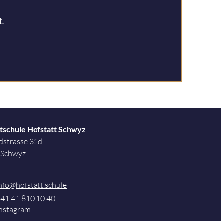
t.
tschule Hofstatt Schwyz
dstrasse 32d
 Schwyz
nfo@hofstatt.schule
41 41 810 10 40
nstagram