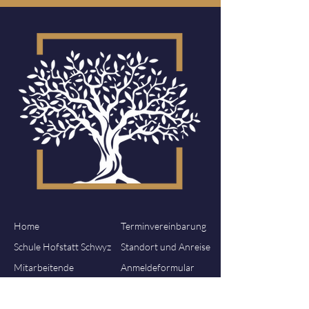
Home
Terminvereinbarung
Schule Hofstatt Schwyz
Standort und Anreise
Mitarbeitende
Anmeldeformular